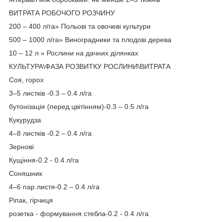
ВИТРАТА РОБОЧОГО РОЗЧИНУ
200 – 400 л/га» Польові та овочеві культури
500 – 1000 л/га» Виноградники та плодові дерева
10 – 12 л » Рослини на дачних ділянках
КУЛЬТУРА\ФАЗА РОЗВИТКУ РОСЛИНИ\ВИТРАТА
Соя, горох
3–5 листків -0.3 – 0.4 л/га
бутонізація (перед цвітінням)-0.3 – 0.5 л/га
Кукурудза
4–8 листків -0.2 – 0.4 л/га
Зернові
Кущіння-0.2 - 0.4 л/га
Соняшник
4–6 пар листя-0.2 – 0.4 л/га
Ріпак, гірчиця
розетка - формування стебла-0.2 - 0.4 л/га