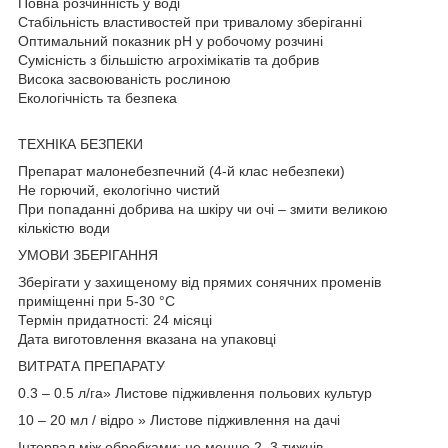
Повна розчинність у воді
Стабільність властивостей при тривалому зберіганні
Оптимальний показник рН у робочому розчині
Сумісність з більшістю агрохімікатів та добрив
Висока засвоюваність рослиною
Екологічність та безпека
ТЕХНІКА БЕЗПЕКИ
Препарат малонебезпечний (4-й клас небезпеки)
Не горючий, екологічно чистий
При попаданні добрива на шкіру чи очі – змити великою
кількістю води
УМОВИ ЗБЕРІГАННЯ
Зберігати у захищеному від прямих сонячних променів
приміщенні при 5-30 °C
Термін придатності: 24 місяці
Дата виготовлення вказана на упаковці
ВИТРАТА ПРЕПАРАТУ
0.3 – 0.5 л/га» Листове підживлення польових культур
10 – 20 мл / відро » Листове підживлення на дачі
Інтервал між обробками: не менше 2–3 тижнів