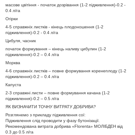
масове цвітіння - початок дозрівання (1-2 підживлення)-0.2 -
0.4 л/га
Огірки
4-5 справжніх листків - кінець плодоношення (1-2
підживлення)-0.2 - 0.4 л/га
Цибуля, часник
початок формування – кінець наливу цибулин (1-2
підживлення)-0.2 – 0.4 л/га
Морква
4-6 справжніх листків – повне формування коренеплоду (1-2
підживлення)-0.2 – 0.4 л/га
Капуста
2-3 справжні листи – повне формування качана (1-2
підживлення)-0.2 – 0.5 л/га
ЯК ВИЗНАЧИТИ ТОЧНУ ВИТРАТУ ДОБРИВА?
Розглянемо з прикладу підживлення сої:
Підживлення слід проводити у фазу бутонізації.
Рекомендована витрата добрива «Florenta» МОЛІБДЕН від
0.3 до 0.5 л/га