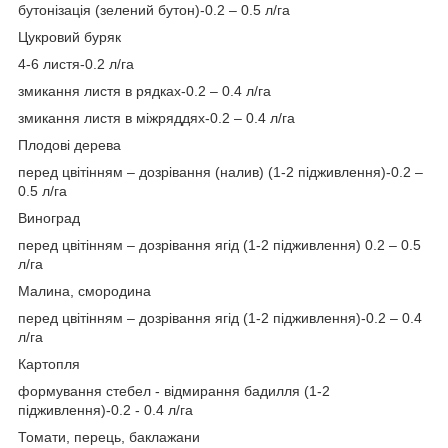
бутонізація (зелений бутон)-0.2 – 0.5 л/га
Цукровий буряк
4-6 листя-0.2 л/га
змикання листя в рядках-0.2 – 0.4 л/га
змикання листя в міжряддях-0.2 – 0.4 л/га
Плодові дерева
перед цвітінням – дозрівання (налив) (1-2 підживлення)-0.2 –
0.5 л/га
Виноград
перед цвітінням – дозрівання ягід (1-2 підживлення) 0.2 – 0.5
л/га
Малина, смородина
перед цвітінням – дозрівання ягід (1-2 підживлення)-0.2 – 0.4
л/га
Картопля
формування стебел - відмирання бадилля (1-2
підживлення)-0.2 - 0.4 л/га
Томати, перець, баклажани