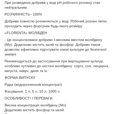
При розведенні добрива у воді pH робочого розчину стає
нейтральним.
РОЗЧИННІСТЬ~ 100%
Добриво повністю розчиняється у воді. Робочий розчин легко
проходить через форсунки будь-якого розміру
«FLORENTA» МОЛІБДЕН
- Це концентроване добриво з високим вмістом молібдену
(Mo). Додатково містить калій та фосфор. Добриво також
дозволяє ефективно підготувати озимі культури до безпечної
зимівлі.
Рекомендується до застосування при вирощуванні культур,
особливо чутливих до нестачі молібдену: сорго, соя, люцерна,
капуста, кавун, диня та ін.
ФОРМА ВИПУСКУ
Рідка (водорозчинний концентрат)
Фасування: 1 л, 5 л, 10 л, 1000 л
ОСОБЛИВОСТІ І ПЕРЕВАГИ
Висока концентрація молібдену (Mo)
Додатково містить фосфор та калій