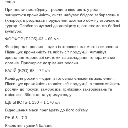
тощо.
При нестачі молібдену - рослини відстають у рості і
знижується врожайність, листя набуває блідого забарвлення
(хлороз), в результаті порушення азотного обміну втрачають
тургор. Особливо чутливі до дефіциту цього елемента бобові
культури.
ФОСФОР (P2O5)-63 – 66 г/л
Фосфор для рослин – один із головних елементів живлення.
Підвищує врожайність та якість с/г продукції. Активізує
зростання кореневої системи та закладення генеративних
органів. Прискорює дозрівання рослин.
КАЛІЙ (K2O)-68 – 72 г/л
Калій для рослин – один із головних елементів живлення.
Підвищує врожайність та якість с/г продукції, а також стійкість
рослин до посухи, заморозків, грибкових захворювань та
шкідників. Зберігає та утримує воду.
ЩІЛЬНІСТЬ-1 130 – 1 170 г/л
Відношення маси препарату до його об'єму
PH-6.3 - 7.3
Кислотно-лужний баланс.