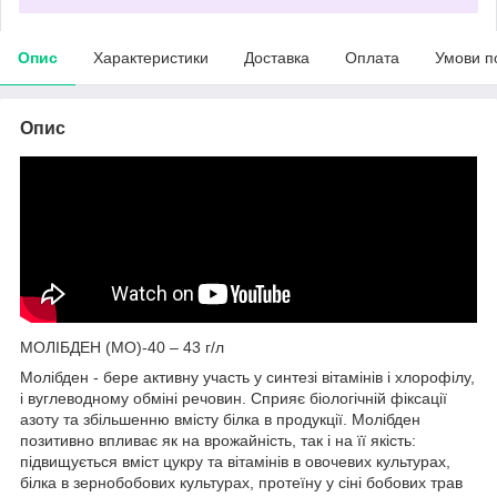
Опис
Характеристики
Доставка
Оплата
Умови п
Опис
МОЛІБДЕН (MO)-40 – 43 г/л
Молібден - бере активну участь у синтезі вітамінів і хлорофілу,
і вуглеводному обміні речовин. Сприяє біологічній фіксації
азоту та збільшенню вмісту білка в продукції. Молібден
позитивно впливає як на врожайність, так і на її якість:
підвищується вміст цукру та вітамінів в овочевих культурах,
білка в зернобобових культурах, протеїну у сіні бобових трав