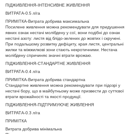
ПІДЖИВЛЕННЯ-ІНТЕНСИВНЕ ЖИВЛЕННЯ
ВИТРАТА-0.5 л/га
ПРИМІТКА-Витрата добрива максимальна
Посилене живлення можна рекомендувати для придушення
явних ознак нестачі молібдену у сої, вони подібні до ознак
нестачі азоту: листя від блідо-зелених до жовтих і скручені.
При подальшому розвитку дефіциту, края листя, центральні
жилки та міжжилкові зони стають некротичними. Нестача
молібдену спричиняє значні втрати врожаю.
ПІДЖИВЛЕННЯ-СТАНДАРТНЕ ЖИВЛЕННЯ
ВИТРАТА-0.4 л/га
ПРИМІТКА-Витрата добрива стандартна
Стандартне живлення можна рекомендувати при підозрі у
нестачі бору, що в майбутньому може призвести до суттєвої
втрати врожайності та якості продукції.
ПІДЖИВЛЕННЯ-ПІДТРИМУЮЧЕ ЖИВЛЕННЯ
ВИТРАТА-0.3 л/га
ПРИМІТКА
Витрата добрива мінімальна