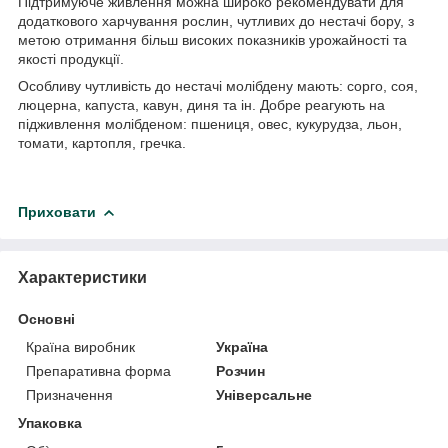
Підтримуюче живлення можна широко рекомендувати для
додаткового харчування рослин, чутливих до нестачі бору, з
метою отримання більш високих показників урожайності та
якості продукції.
Особливу чутливість до нестачі молібдену мають: сорго, соя,
люцерна, капуста, кавун, диня та ін. Добре реагують на
підживлення молібденом: пшениця, овес, кукурудза, льон,
томати, картопля, гречка.
Приховати
Характеристики
Основні
Країна виробник
Україна
Препаративна форма
Розчин
Призначення
Універсальне
Упаковка