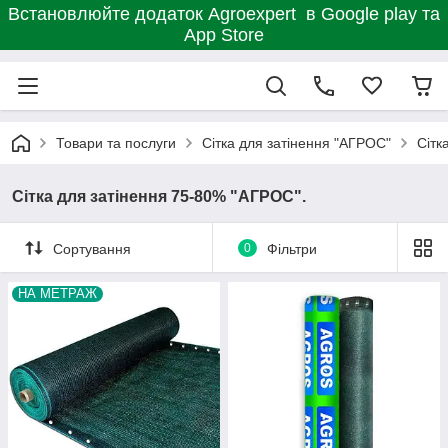
Встановлюйте додаток Agroexpert в Google play та
App Store
Товари та послуги
Сітка для затінення "АГРОС"
Сітк
Сітка для затінення 75-80% "AГРОС".
Сортування
0
Фільтри
НА МЕТРАЖ