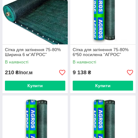
Сітка для затінення 75-80%
Сітка для затінення 75-80%
Ширина 6 м“AГРОС”
6*50 посилена “AГРОС”
В наявності
В наявності
210
9 138
₴/пог.м
₴
Купити
Купити