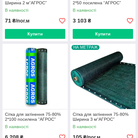
Ширина 2 м“AГРОС”
2*50 посилена “AГРОС”
В наявності
В наявності
71
3 103
₴/пог.м
₴
Купити
Купити
НА МЕТРАЖ
Сітка для затінення 75-80%
Сітка для затінення 75-80%
2*100 посилена “AГРОС”
Ширина 3 м“AГРОС”
В наявності
В наявності
6 208
105
₴
₴/пог.м