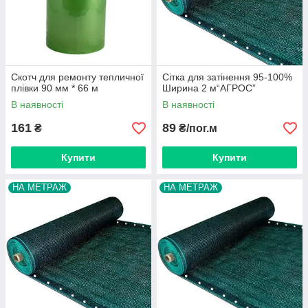
Скотч для ремонту тепличної
Сітка для затінення 95-100%
плівки 90 мм * 66 м
Ширина 2 м“AГРОС”
В наявності
В наявності
161
89
₴
₴/пог.м
Купити
Купити
НА МЕТРАЖ
НА МЕТРАЖ