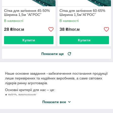
Сітка для затінення 45-50%
Сітка для затінення 60-65%
Ширина 1,5м “AГРОС”
Ширина 1,5м“AГРОС”
В наявності
В наявності
28
38
₴/пог.м
₴/пог.м
Купити
Купити
Показати ще
Наше основне завдання –забезпечення постачання продукції
лише перевірених та надійних виробників, а саме світових
лідерів ринку агротоварів.
Основні критерії для нас – це:
● якість виконання;
● надійність;
Показати все
● правильна цінова політика.
Ми співпрацюємо не лише з великими агрокомпаніями, а