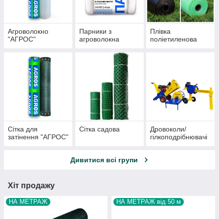
Агроволокно
Парники з
Плівка
"АГРОС"
агроволокна
поліетиленова
Сітка для
Сітка садова
Дровоколи/
затінення "АГРОС"
гілкоподрібнювачі
Дивитися всі групи
Хіт продажу
НА МЕТРАЖ
НА МЕТРАЖ від 50 м