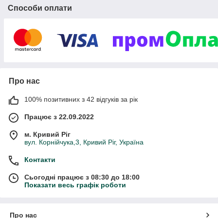
також із власниками невеликих присадибних ділянок.
Способи оплати
SETKA.TOP знає як зробити правильний вибір та допоможе
отримати якісну продукцію для вирішення будь-яких
завдань.
Будемо раді вашим відгукам!
Про нас
100% позитивних з 42 відгуків за рік
Працює з 22.09.2022
м. Кривий Ріг
вул. Корнійчука,3, Кривий Ріг, Україна
Контакти
Сьогодні працює з 08:30 до 18:00
Показати весь графік роботи
Про нас