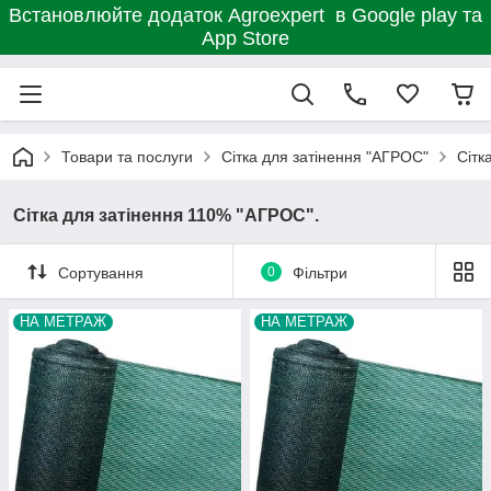
Встановлюйте додаток Agroexpert в Google play та
App Store
Товари та послуги
Сітка для затінення "АГРОС"
Сітк
Сітка для затінення 110% "AГРОС".
Сортування
0
Фільтри
НА МЕТРАЖ
НА МЕТРАЖ