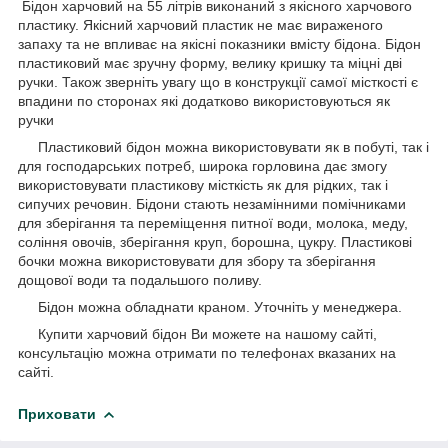
Бідон харчовий на 55 літрів виконаний з якісного харчового
пластику. Якісний харчовий пластик не має вираженого
запаху та не впливає на якісні показники вмісту бідона. Бідон
пластиковий має зручну форму, велику кришку та міцні дві
ручки. Також зверніть увагу що в конструкції самої місткості є
впадини по сторонах які додатково використовуються як
ручки
Пластиковий бідон можна використовувати як в побуті, так і
для господарських потреб, широка горловина дає змогу
використовувати пластикову місткість як для рідких, так і
сипучих речовин. Бідони стають незамінними помічниками
для зберігання та переміщення питної води, молока, меду,
соління овочів, зберігання круп, борошна, цукру. Пластикові
бочки можна використовувати для збору та зберігання
дощової води та подальшого поливу.
Бідон можна обладнати краном. Уточніть у менеджера.
Купити харчовий бідон Ви можете на нашому сайті,
консультацію можна отримати по телефонах вказаних на
сайті.
Приховати