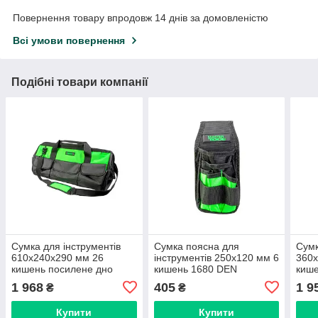
Повернення товару впродовж 14 днів за домовленістю
Всі умови повернення
Подібні товари компанії
Сумка для інструментів
Сумка поясна для
Сумк
610х240х290 мм 26
інструментів 250х120 мм 6
360х
кишень посилене дно
кишень 1680 DEN
кише
знімний ремінець 1680
знім
1 968
405
1 9
₴
₴
DEN
DEN
Купити
Купити