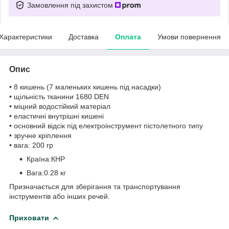
Замовлення під захистом
Характеристики
Доставка
Оплата
Умови повернення
Опис
• 8 кишень (7 маленьких кишень під насадки)
• щільність тканини 1680 DEN
• міцний водостійкий матеріал
• еластичні внутрішні кишені
• основний відсік під електроінструмент пістолетного типу
• зручне кріплення
• вага: 200 гр
Країна:КНР
Вага:0.28 кг
Призначається для зберігання та транспортування
інструментів або інших речей.
Приховати