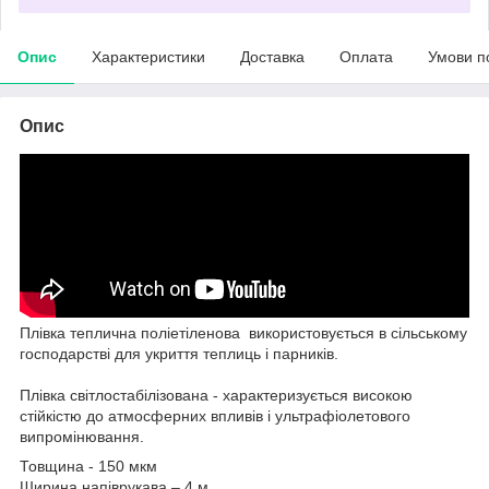
Опис
Характеристики
Доставка
Оплата
Умови п
Опис
Плівка теплична поліетіленова використовується в сільському
господарстві для укриття теплиць і парників.
Плівка світлостабілізована - характеризується високою
стійкістю до атмосферних впливів і ультрафіолетового
випромінювання.
Товщина - 150 мкм
Ширина напіврукава – 4 м