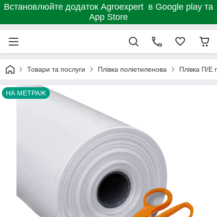
Встановлюйте додаток Agroexpert в Google play та
App Store
Товари та послуги
Плівка поліетиленова
Плівка П/Е 
НА МЕТРАЖ