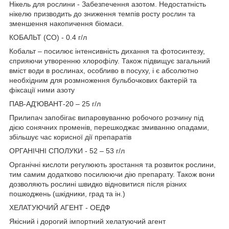
Нікель для рослини - Забезпечення азотом. Недостатність
нікелю призводить до зниження темпів росту рослин та
зменшення накопичення біомаси.
КОБАЛЬТ (CO) - 0.4 г/л
Кобальт – посилює інтенсивність дихання та фотосинтезу,
сприяючи утворенню хлорофілу. Також підвищує загальний
вміст води в рослинах, особливо в посуху, і є абсолютно
необхідним для розмноження бульбочкових бактерій та
фіксації ними азоту
ПАВ-АД'ЮВАНТ-20 – 25 г/л
Прилипач запобігає випаровуванню робочого розчину під
дією сонячних променів, перешкоджає змиванню опадами,
збільшує час корисної дії препаратів
ОРГАНІЧНІ СПОЛУКИ - 52 – 53 г/л
Органічні кислоти регулюють зростання та розвиток рослини,
тим самим додатково посилюючи дію препарату. Також вони
дозволяють рослині швидко відновитися після різних
пошкоджень (шкідники, град та ін.)
ХЕЛАТУЮЧИЙ АГЕНТ - ОЕДФ
Якісний і дорогий імпортний хелатуючий агент