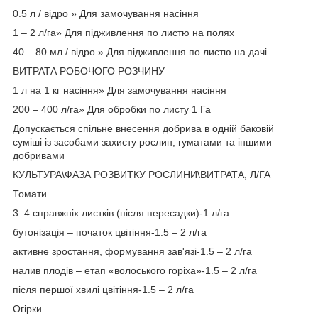
0.5 л / відро » Для замочування насіння
1 – 2 л/га» Для підживлення по листю на полях
40 – 80 мл / відро » Для підживлення по листю на дачі
ВИТРАТА РОБОЧОГО РОЗЧИНУ
1 л на 1 кг насіння» Для замочування насіння
200 – 400 л/га» Для обробки по листу 1 Га
Допускається спільне внесення добрива в одній баковій
суміші із засобами захисту рослин, гуматами та іншими
добривами
КУЛЬТУРА\ФАЗА РОЗВИТКУ РОСЛИНИ\ВИТРАТА, Л/ГА
Томати
3–4 справжніх листків (після пересадки)-1 л/га
бутонізація – початок цвітіння-1.5 – 2 л/га
активне зростання, формування зав'язі-1.5 – 2 л/га
налив плодів – етап «волоського горіха»-1.5 – 2 л/га
після першої хвилі цвітіння-1.5 – 2 л/га
Огірки