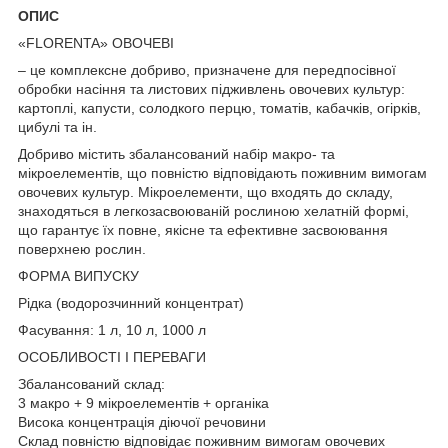
ОПИС
«FLORENTA» ОВОЧЕВІ
– це комплексне добриво, призначене для передпосівної
обробки насіння та листових підживлень овочевих культур:
картоплі, капусти, солодкого перцю, томатів, кабачків, огірків,
цибулі та ін.
Добриво містить збалансований набір макро- та
мікроелементів, що повністю відповідають поживним вимогам
овочевих культур. Мікроелементи, що входять до складу,
знаходяться в легкозасвоюваній рослиною хелатній формі,
що гарантує їх повне, якісне та ефективне засвоювання
поверхнею рослин.
ФОРМА ВИПУСКУ
Рідка (водорозчинний концентрат)
Фасування: 1 л, 10 л, 1000 л
ОСОБЛИВОСТІ І ПЕРЕВАГИ
Збалансований склад:
3 макро + 9 мікроелементів + органіка
Висока концентрація діючої речовини
Склад повністю відповідає поживним вимогам овочевих