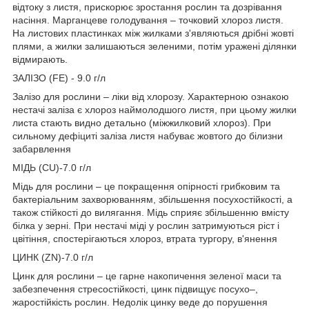
відтоку з листя, прискорює зростання рослин та дозрівання
насіння. Марганцеве голодування – точковий хлороз листя.
На листових пластинках між жилками з'являються дрібні жовті
плями, а жилки залишаються зеленими, потім уражені ділянки
відмирають.
ЗАЛІЗО (FE) - 9.0 г/л
Залізо для рослини – ліки від хлорозу. Характерною ознакою
нестачі заліза є хлороз наймолодшого листя, при цьому жилки
листа стають видно детально (міжжилковий хлороз). При
сильному дефіциті заліза листя набуває жовтого до білизни
забарвлення
МІДЬ (CU)-7.0 г/л
Мідь для рослини – це покращення опірності грибковим та
бактеріальним захворюванням, збільшення посухостійкості, а
також стійкості до вилягання. Мідь сприяє збільшенню вмісту
білка у зерні. При нестачі міді у рослин затримуються ріст і
цвітіння, спостерігаються хлороз, втрата тургору, в'янення
ЦИНК (ZN)-7.0 г/л
Цинк для рослини – це гарне накопичення зеленої маси та
забезпечення стресостійкості, цинк підвищує посухо–,
жаростійкість рослин. Недолік цинку веде до порушення