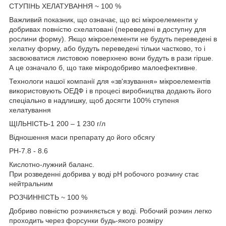
СТУПІНЬ ХЕЛАТУВАННЯ ~ 100 %
Важливий показник, що означає, що всі мікроелементи у
добривах повністю схелатовані (переведені в доступну для
рослини форму). Якщо мікроелементи не будуть переведені в
хелатну форму, або будуть переведені тільки частково, то і
засвоюватися листовою поверхнею вони будуть в рази гірше.
А це означало б, що таке мікродобриво малоефективне.
Технологи нашої компанії для «зв'язування» мікроелементів
використовують ОЕДФ і в процесі виробництва додають його
спеціально в надлишку, щоб досягти 100% ступеня
хелатування
ЩІЛЬНІСТЬ-1 200 – 1 230 г/л
Відношення маси препарату до його обсягу
PH-7.8 - 8.6
Кислотно-лужний баланс.
При розведенні добрива у воді pH робочого розчину стає
нейтральним
РОЗЧИННІСТЬ ~ 100 %
Добриво повністю розчиняється у воді. Робочий розчин легко
проходить через форсунки будь-якого розміру