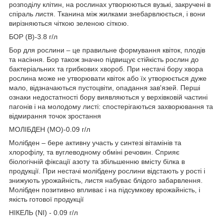
розподілу клітин, на рослинах утворюються вузькі, закручені в
спіраль листя. Тканина між жилками знебарвлюється, і вони
вирізняються чіткою зеленою сіткою.
БОР (B)-3.8 г/л
Бор для рослини – це правильне формування квіток, плодів
та насіння. Бор також значно підвищує стійкість рослин до
бактеріальних та грибкових хвороб. При нестачі бору хвора
рослина може не утворювати квіток або їх утворюється дуже
мало, відзначаються пустоцвіти, опадання зав'язей. Перші
ознаки недостатності бору виявляються у верхівковій частині
пагонів і на молодому листі: спостерігаються захворювання та
відмирання точок зростання
МОЛІБДЕН (MO)-0.09 г/л
Молібден – бере активну участь у синтезі вітамінів та
хлорофілу, та вуглеводному обміні речовин. Сприяє
біологічній фіксації азоту та збільшенню вмісту білка в
продукції. При нестачі молібдену рослини відстають у рості і
знижують урожайність, листя набуває блідого забарвлення.
Молібден позитивно впливає і на підсумкову врожайність, і
якість готової продукції
НІКЕЛЬ (NI) - 0.09 г/л