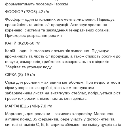
формуватимуть посередні врожаї
ФОСФОР (P2O5)-42 г/л
Фосфор – один із головних елементів живлення. Підвищує
врожайність та якість с/г продукції. Активізує зростання
кореневої системи та закладення генеративних органів.
Прискорює дозрівання рослин
КАЛІЙ (K2O)-50 г/л
Калій – один із головних елементів живлення. Підвищує
врожайність та якість с/г продукції, а також стійкість рослин до
посухи, заморозків, грибкових захворювань та шкідників.
Зберігає та утримує воду
СІРКА (S)-19 г/л
Сірка для рослини – активний метаболізм. При недостатності
сірки утворюються дрібні, зі світлим жовтуватим
забарвленням листя на витягнутих стеблах, погіршується ріст
і розвиток рослин, пізно настає їхня зрілість
МАРГАНЕЦЬ (MN)-7.0 г/л
Марганець для рослини – захисник хлорофілу. Марганець
активує понад 35 ферментів, бере участь у фотосинтезі та
синтезі вітамінів С, В, Е, сприяє збільшенню вмісту цукрів та їх