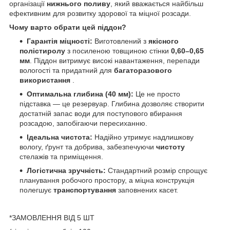
організації
нижнього поливу
, який вважається найбільш
ефективним для розвитку здорової та міцної розсади.
Чому варто обрати цей піддон?
Гарантія міцності:
Виготовлений з
якісного
полістиролу
з посиленою товщиною стінки
0,60–0,65
мм
. Піддон витримує високі навантаження, перепади
вологості та придатний для
багаторазового
використання
.
Оптимальна глибина (40 мм):
Це не просто
підставка — це резервуар. Глибина дозволяє створити
достатній запас води для поступового вбирання
розсадою, запобігаючи пересиханню.
Ідеальна чистота:
Надійно утримує надлишкову
вологу, ґрунт та добрива, забезпечуючи
чистоту
стелажів та приміщення.
Логістична зручність:
Стандартний розмір спрощує
планування робочого простору, а міцна конструкція
полегшує
транспортування
заповнених касет.
*ЗАМОВЛЕННЯ ВІД 5 ШТ