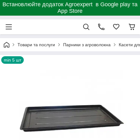
Встановлюйте додаток Agroexpert в Google play та
App Store
Товари та послуги
Парники з агроволокна
Касети дл
min 5 шт