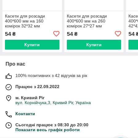
Касети для розсади
Касети для розсади
Касе
400*600 мм на 160
400*600 мм на 260
400*
комірок 32*32 мм
комірок 27*27 мм
42*4
54
54
54
₴
₴
Купити
Купити
Про нас
100% позитивних з 42 відгуків за рік
Працює з 22.09.2022
м. Кривий Ріг
вул. Корнійчука,3, Кривий Ріг, Україна
Контакти
Сьогодні працює з 08:30 до 20:00
Показати весь графік роботи