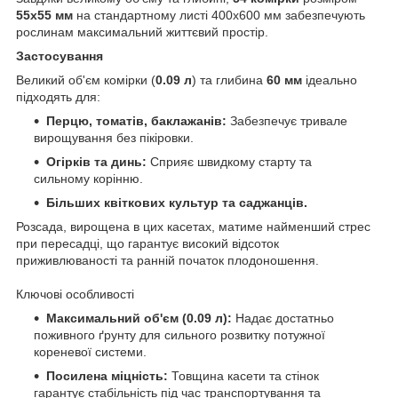
55x55 мм
на стандартному листі 400x600 мм забезпечують
рослинам максимальний життєвий простір.
Застосування
Великий об'єм комірки (
0.09 л
) та глибина
60 мм
ідеально
підходять для:
Перцю, томатів, баклажанів:
Забезпечує тривале
вирощування без пікіровки.
Огірків та динь:
Сприяє швидкому старту та
сильному корінню.
Більших квіткових культур та саджанців.
Розсада, вирощена в цих касетах, матиме найменший стрес
при пересадці, що гарантує високий відсоток
приживлюваності та ранній початок плодоношення.
Ключові особливості
Максимальний об'єм (0.09 л):
Надає достатньо
поживного ґрунту для сильного розвитку потужної
кореневої системи.
Посилена міцність:
Товщина касети та стінок
гарантує стабільність під час транспортування та