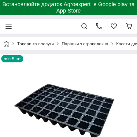
Встановлюйте додаток Agroexpert в Google play та
App Store
Товари та послуги
Парники з агроволокна
Касети дл
min 5 шт