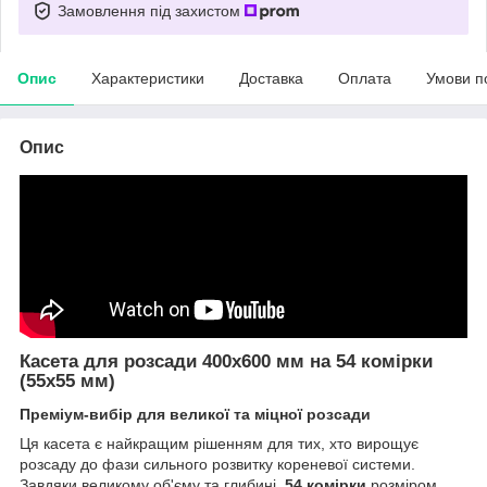
Замовлення під захистом
Опис
Характеристики
Доставка
Оплата
Умови п
Опис
Касета для розсади 400x600 мм на 54 комірки
(55x55 мм)
Преміум-вибір для великої та міцної розсади
Ця касета є найкращим рішенням для тих, хто вирощує
розсаду до фази сильного розвитку кореневої системи.
Завдяки великому об'єму та глибині,
54 комірки
розміром