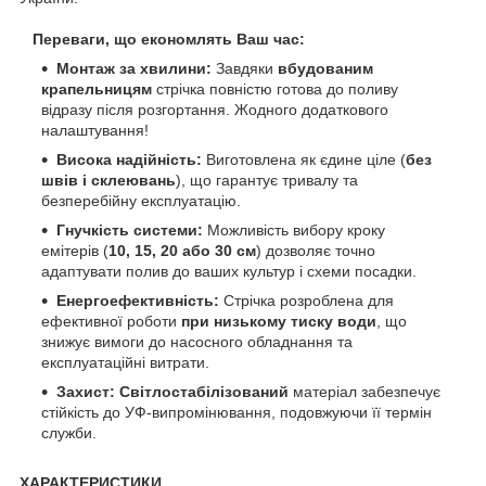
Переваги, що економлять Ваш час:
Монтаж за хвилини:
Завдяки
вбудованим
крапельницям
стрічка повністю готова до поливу
відразу після розгортання. Жодного додаткового
налаштування!
Висока надійність:
Виготовлена як єдине ціле (
без
швів і склеювань
), що гарантує тривалу та
безперебійну експлуатацію.
Гнучкість системи:
Можливість вибору кроку
емітерів (
10, 15, 20 або 30 см
) дозволяє точно
адаптувати полив до ваших культур і схеми посадки.
Енергоефективність:
Стрічка розроблена для
ефективної роботи
при низькому тиску води
, що
знижує вимоги до насосного обладнання та
експлуатаційні витрати.
Захист:
Світлостабілізований
матеріал забезпечує
стійкість до УФ-випромінювання, подовжуючи її термін
служби.
ХАРАКТЕРИСТИКИ