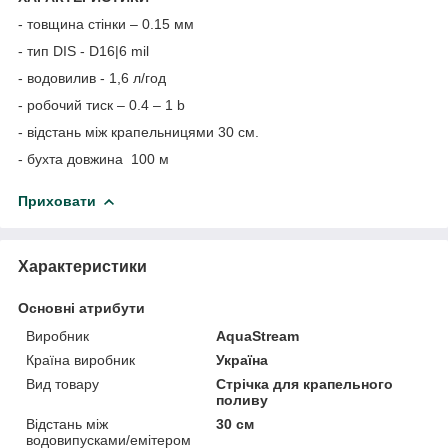
- товщина стінки – 0.15 мм
- тип DIS - D16|6 mil
- водовилив - 1,6 л/год
- робочий тиск – 0.4 – 1 b
- відстань між крапельницями 30 см.
- бухта довжина 100 м
Приховати
Характеристики
Основні атрибути
Виробник
AquaStream
Країна виробник
Україна
Вид товару
Стрічка для крапельного
поливу
Відстань між
30 см
водовипусками/емітером