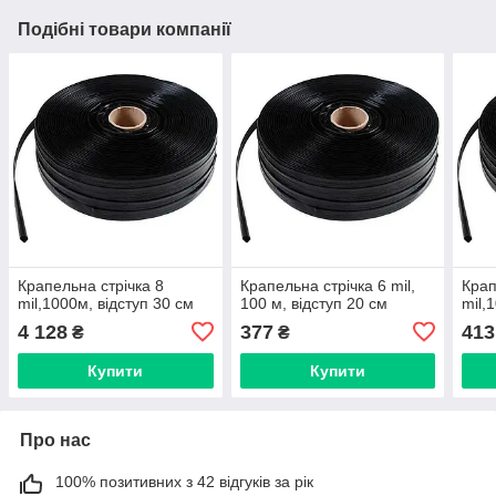
Подібні товари компанії
Крапельна стрічка 8
Крапельна стрічка 6 mil,
Крап
mil,1000м, відступ 30 см
100 м, відступ 20 см
mil,
4 128
377
413
₴
₴
Купити
Купити
Про нас
100% позитивних з 42 відгуків за рік