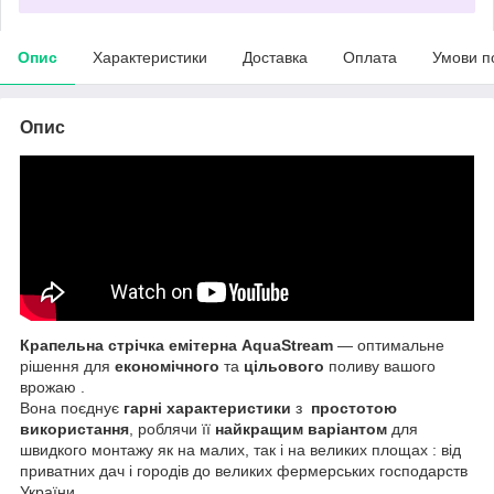
Опис
Характеристики
Доставка
Оплата
Умови п
Опис
Крапельна стрічка емітерна AquaStream
— оптимальне
рішення для
економічного
та
цільового
поливу вашого
врожаю .
Вона поєднує
гарні характеристики
з
простотою
використання
, роблячи її
найкращим варіантом
для
швидкого монтажу як на малих, так і на великих площах : від
приватних дач і городів до великих фермерських господарств
України.