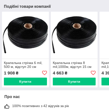
Подібні товари компанії
Крапельна стрічка 6 mil,
Крапельна стрічка 8
Крап
500 м, відступ 20 см
mil,1000м, відступ 15 см
mil,
1 908
4 663
4 3
₴
₴
Купити
Купити
Про нас
100% позитивних з 42 відгуків за рік