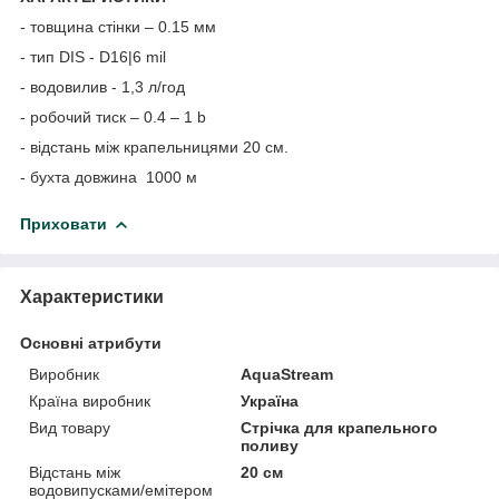
- товщина стінки – 0.15 мм
- тип DIS - D16|6 mil
- водовилив - 1,3 л/год
- робочий тиск – 0.4 – 1 b
- відстань між крапельницями 20 см.
- бухта довжина 1000 м
Приховати
Характеристики
Основні атрибути
Виробник
AquaStream
Країна виробник
Україна
Вид товару
Стрічка для крапельного
поливу
Відстань між
20 см
водовипусками/емітером