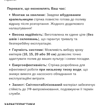
Переваги, що економлять Ваш час:
Монтаж за хвилини:
Завдяки
вбудованим
крапельницям
стрічка повністю готова до поливу
відразу після розгортання. Жодного додаткового
налаштування!
Висока надійність:
Виготовлена як єдине ціле (
без
швів і склеювань
), що гарантує тривалу та
безперебійну експлуатацію.
Гнучкість системи:
Можливість вибору кроку
емітерів (
10, 15, 20 або 30 см
) дозволяє точно
адаптувати полив до ваших культур і схеми посадки.
Енергоефективність:
Стрічка розроблена для
ефективної роботи
при низькому тиску води
, що
знижує вимоги до насосного обладнання та
експлуатаційні витрати.
Захист:
Світлостабілізований
матеріал забезпечує
стійкість до УФ-випромінювання, подовжуючи її термін
служби.
ХАРАКТЕРИСТИКИ