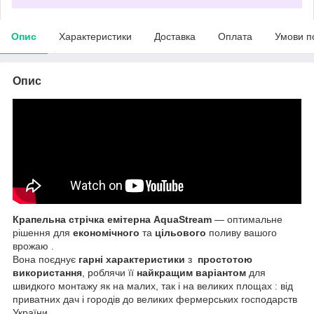
Опис
Характеристики
Доставка
Оплата
Умови п
Опис
Крапельна стрічка емітерна AquaStream
— оптимальне
рішення для
економічного
та
цільового
поливу вашого
врожаю .
Вона поєднує
гарні характеристики
з
простотою
використання
, роблячи її
найкращим варіантом
для
швидкого монтажу як на малих, так і на великих площах : від
приватних дач і городів до великих фермерських господарств
України.