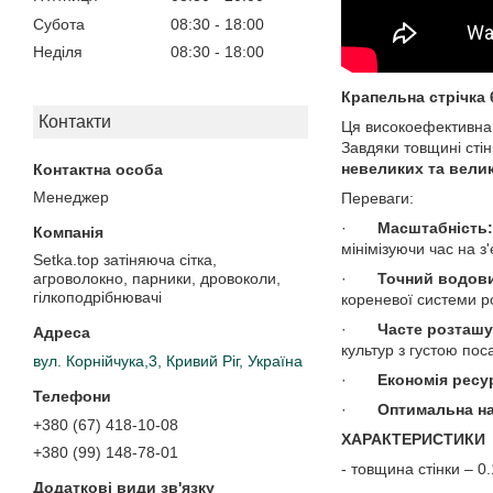
Субота
08:30
18:00
Неділя
08:30
18:00
Крапельна стрічка 6
Контакти
Ця високоефективна
Завдяки товщині сті
невеликих та вели
Менеджер
Переваги:
·
Масштабність:
мінімізуючи час на з
Setka.top затіняюча сітка,
·
Точний водов
агроволокно, парники, дровоколи,
гілкоподрібнювачі
кореневої системи р
·
Часте розташу
культур з густою пос
вул. Корнійчука,3, Кривий Ріг, Україна
·
Економія ресу
·
Оптимальна на
+380 (67) 418-10-08
ХАРАКТЕРИСТИКИ
+380 (99) 148-78-01
- товщина стінки – 0