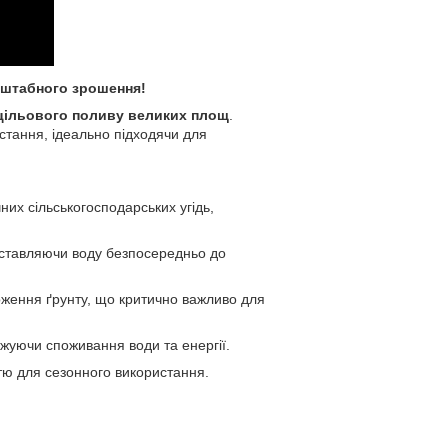
штабного зрошення!
 цільового поливу великих площ
.
истання, ідеально підходячи для
их сільськогосподарських угідь,
оставляючи воду безпосередньо до
оження ґрунту, що критично важливо для
ижуючи споживання води та енергії.
стю для сезонного використання.