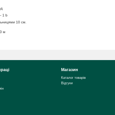
од
– 1 b
льницями 10 см.
0 м
праці
Магазин
Каталог товарів
Відгуки
мін