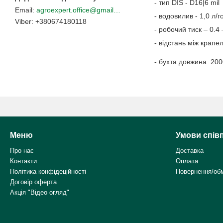
- тип DIS - D16|6 mil
agroexpert.office@gmail.com
- водовилив - 1,0 л/г
+380674180118
- робочий тиск – 0.4 
- відстань між крапе
- бухта довжина 200
Меню
Умови спів
Про нас
Доставка
Контакти
Оплата
Політика конфідеційності
Повернення/об
Договір оферта
Акція "Відео огляд"