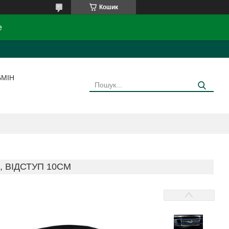
Кошик
e
БМІН
М, ВІДСТУП 10СМ