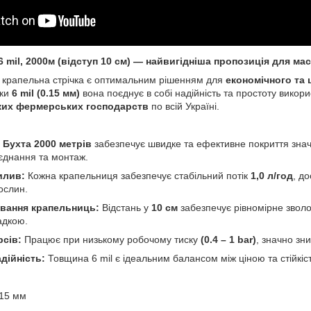
 mil, 2000м (відступ 10 см) —
найвигідніша пропозиція
для мас
 крапельна стрічка є оптимальним рішенням для
економічного та
нки
6 mil (0.15 мм)
вона поєднує в собі надійність та простоту викор
ких фермерських господарств
по всій Україні.
Бухта 2000 метрів
забезпечує швидке та ефективне покриття значн
'єднання та монтаж.
илив:
Кожна крапельниця забезпечує стабільний потік
1,0 л/год
, д
ослин.
вання крапельниць:
Відстань у
10 см
забезпечує рівномірне звол
адкою.
рсів:
Працює при низькому робочому тиску
(0.4 – 1 bar)
, значно зн
дійність:
Товщина 6 mil є ідеальним балансом між ціною та стійкі
.15 мм