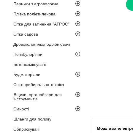
Парники з агроволокна
Плівка поліетиленова
Сітка для затінення "АГРОС"
Сітка садова
Дровоколи/гілкоподрібнювачі
Печі\булер'яни
Бетонозмішувачі
Будматеріали
Снігоприбиральна техніка
Ящики, органайзери для
інструментів
Ємності
Шланги для поливу
Обприскувачі