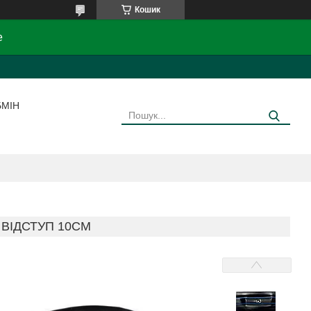
Кошик
e
БМІН
, ВІДСТУП 10СМ