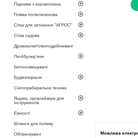
Парники з агроволокна
Плівка поліетиленова
Сітка для затінення "АГРОС"
Сітка садова
Дровоколи/гілкоподрібнювачі
Печі\булер'яни
Бетонозмішувачі
Будматеріали
Снігоприбиральна техніка
Ящики, органайзери для
інструментів
Ємності
Шланги для поливу
Обприскувачі