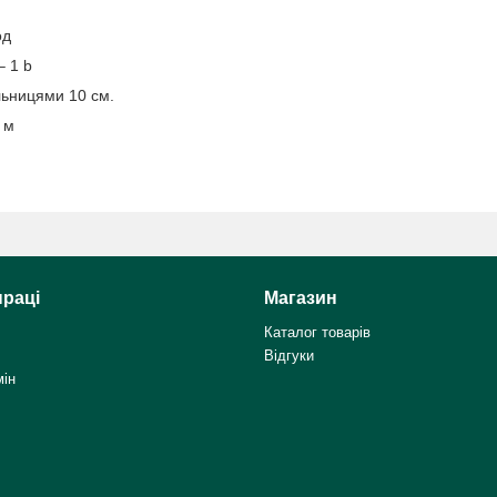
од
– 1 b
льницями 10 см.
 м
праці
Магазин
Каталог товарів
Відгуки
мін