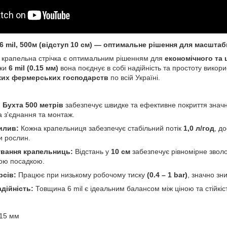
6 mil, 500м (відступ 10 см) — оптимальне рішення для масшта
 крапельна стрічка є оптимальним рішенням для
економічного та
нки
6 mil (0.15 мм)
вона поєднує в собі надійність та простоту викор
ких фермерських господарств
по всій Україні.
:
Бухта 500 метрів
забезпечує швидке та ефективне покриття значни
а з'єднання та монтаж.
илив:
Кожна крапельниця забезпечує стабільний потік
1,0 л/год
, д
и рослин.
вання крапельниць:
Відстань у
10 см
забезпечує рівномірне звол
тою посадкою.
рсів:
Працює при низькому робочому тиску
(0.4 – 1 bar)
, значно зн
дійність:
Товщина 6 mil є ідеальним балансом між ціною та стійкі
.15 мм