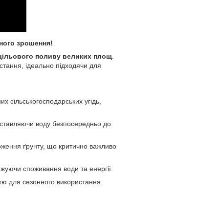
бного зрошення!
 цільового поливу великих площ
.
истання, ідеально підходячи для
х сільськогосподарських угідь,
оставляючи воду безпосередньо до
оження ґрунту, що критично важливо
ижуючи споживання води та енергії.
стю для сезонного використання.