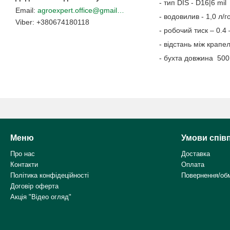
- тип DIS - D16|6 mil
agroexpert.office@gmail.com
- водовилив - 1,0 л/г
+380674180118
- робочий тиск – 0.4 
- відстань між крапе
- бухта довжина 500
Меню
Умови спів
Про нас
Доставка
Контакти
Оплата
Політика конфідеційності
Повернення/об
Договір оферта
Акція "Відео огляд"