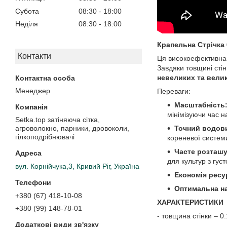
Субота
08:30
18:00
Неділя
08:30
18:00
Крапельна Стрічка 
Контакти
Ця високоефективна
Завдяки товщині сті
невеликих та вели
Менеджер
Переваги:
Масштабність
мінімізуючи час н
Setka.top затіняюча сітка,
Точний водов
агроволокно, парники, дровоколи,
гілкоподрібнювачі
кореневої систем
Часте розташу
для культур з гус
вул. Корнійчука,3, Кривий Ріг, Україна
Економія ресу
Оптимальна на
+380 (67) 418-10-08
ХАРАКТЕРИСТИКИ
+380 (99) 148-78-01
- товщина стінки – 0