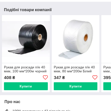
Подібні товари компанії
Рукав для розсади п/е 40
Рукав для розсади п/е 40
Рука
мкм, 100 мм*200м чорний
мкм, 80 мм*200м Білий
мкм,
408
347
395
₴
₴
Купити
Купити
Про нас
100% позитивних з 42 відгуків за рік