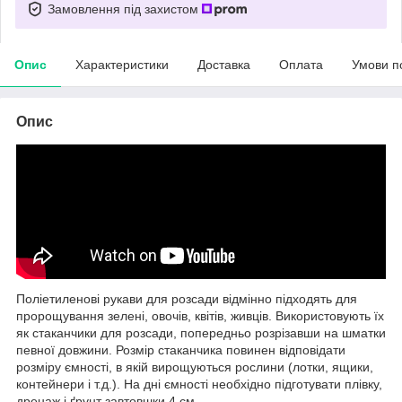
Замовлення під захистом
Опис
Характеристики
Доставка
Оплата
Умови п
Опис
Поліетиленові рукави для розсади відмінно підходять для
пророщування зелені, овочів, квітів, живців. Використовують їх
як стаканчики для розсади, попередньо розрізавши на шматки
певної довжини. Розмір стаканчика повинен відповідати
розміру ємності, в якій вирощуються рослини (лотки, ящики,
контейнери і т.д.). На дні ємності необхідно підготувати плівку,
дренаж і ґрунт завтовшки 4 см.