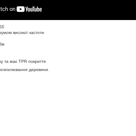
n65
трумом високої частоти
бів
ку та має TPR покриття
 розпилювання деревини.