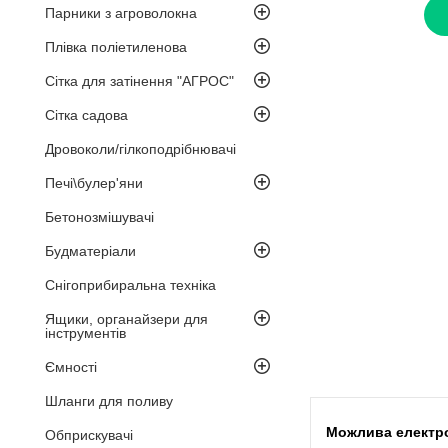
Парники з агроволокна
Плівка поліетиленова
Сітка для затінення "АГРОС"
Сітка садова
Дровоколи/гілкоподрібнювачі
Печі\булер'яни
Бетонозмішувачі
Будматеріали
Снігоприбиральна техніка
Ящики, органайзери для
інструментів
Ємності
Шланги для поливу
Обприскувачі