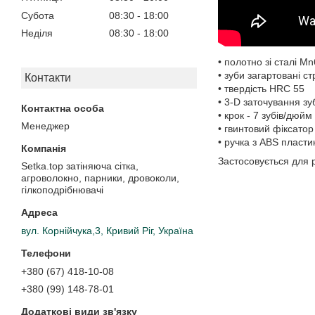
Субота
08:30
18:00
Неділя
08:30
18:00
• полотно зі сталі M
• зуби загартовані с
Контакти
• твердість HRC 55
• 3-D заточування зу
• крок - 7 зубів/дюйм
Менеджер
• гвинтовий фіксатор
• ручка з ABS пласти
Застосовується для
Setka.top затіняюча сітка,
агроволокно, парники, дровоколи,
гілкоподрібнювачі
вул. Корнійчука,3, Кривий Ріг, Україна
+380 (67) 418-10-08
+380 (99) 148-78-01