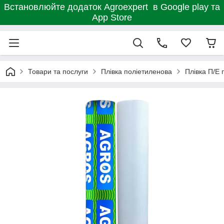
Встановлюйте додаток Agroexpert в Google play та
App Store
Товари та послуги
Плівка поліетиленова
Плівка П/Е 