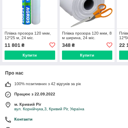
Плівка прозора 120 мкм,
Плівка прозора 120 мкм, 8
Плів
12*25 м, 24 міс.
м ширина, 24 міс.
12*5
11 801
348
22 
₴
₴
Купити
Купити
Про нас
100% позитивних з 42 відгуків за рік
Працює з 22.09.2022
м. Кривий Ріг
вул. Корнійчука,3, Кривий Ріг, Україна
Контакти