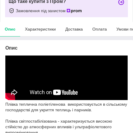
Що таке купити з Пром?
Замовлення під захистом
Опис
Характеристики
Доставка
Оплата
Умови п
Опис
Плівка теплична поліетіленова використовується в сільському
господарстві для укриття теплиць і парників.
Плівка світлостабілізована - характеризується високою
стійкістю до атмосферних впливів і ультрафіолетового
випромінювання.