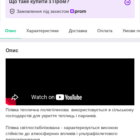
Що таке купити з Пром?
Замовлення під захистом
Опис
Характеристики
Доставка
Оплата
Умови п
Опис
Плівка теплична поліетіленова використовується в сільському
господарстві для укриття теплиць і парників.
Плівка світлостабілізована - характеризується високою
стійкістю до атмосферних впливів і ультрафіолетового
випромінювання.