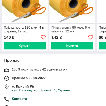
Плівка жовта 120 мкм, 4 м
Плівка жовта 80 мкм, 6 м
Плів
ширина, 12 міс.
ширина, 12 міс.
шири
140
142
60
₴
₴
Купити
Купити
Про нас
100% позитивних з 42 відгуків за рік
Працює з 22.09.2022
м. Кривий Ріг
вул. Корнійчука,3, Кривий Ріг, Україна
Контакти