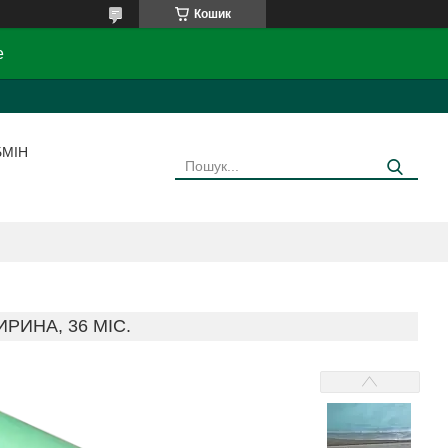
Кошик
e
БМІН
ИРИНА, 36 МІС.