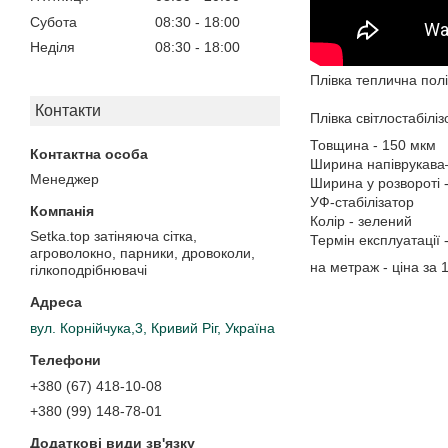
Субота
08:30
18:00
Неділя
08:30
18:00
Плівка теплична полі
Контакти
Плівка світлостабіл
Товщина - 150 мкм
Ширина напіврукава–
Менеджер
Ширина у розвороті -
УФ-стабілізатор
Колір - зелений
Setka.top затіняюча сітка,
Термін експлуатації -
агроволокно, парники, дровоколи,
на метраж - ціна за 
гілкоподрібнювачі
вул. Корнійчука,3, Кривий Ріг, Україна
+380 (67) 418-10-08
+380 (99) 148-78-01