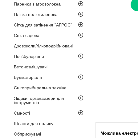
Парники з агроволокна
Плівка поліетиленова
Сітка для затінення "АГРОС"
Сітка садова
Дровоколи/гілкоподрібнювачі
Печі\булер'яни
Бетонозмішувачі
Будматеріали
Снігоприбиральна техніка
Ящики, органайзери для
інструментів
Ємності
Шланги для поливу
Обприскувачі