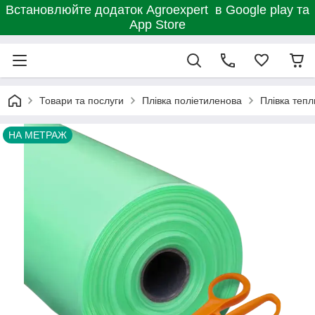
Встановлюйте додаток Agroexpert в Google play та
App Store
Товари та послуги
Плівка поліетиленова
Плівка тепли
НА МЕТРАЖ