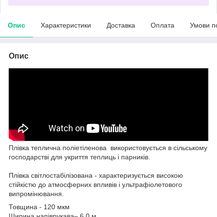
Опис
Характеристики
Доставка
Оплата
Умови п
Опис
Плівка теплична поліетіленова використовується в сільському
господарстві для укриття теплиць і парників.
Плівка світлостабілізована - характеризується високою
стійкістю до атмосферних впливів і ультрафіолетового
випромінювання.
Товщина - 120 мкм
Ширина напіврукава– 6,0 м