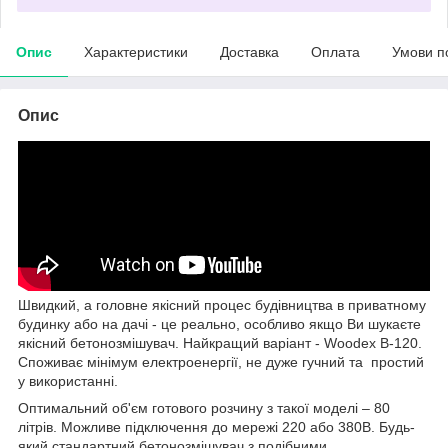
Опис
Характеристики
Доставка
Оплата
Умови п
Опис
Швидкий, а головне якісний процес будівництва в приватному
будинку або на дачі - це реально, особливо якщо Ви шукаєте
якісний бетонозмішувач. Найкращий варіант - Woodex B-120.
Споживає мінімум електроенергії, не дуже гучний та простий
у використанні.
Оптимальний об'єм готового розчину з такої моделі – 80
літрів. Можливе підключення до мережі 220 або 380В. Будь-
який стандартний бетонозмішувач з подібними