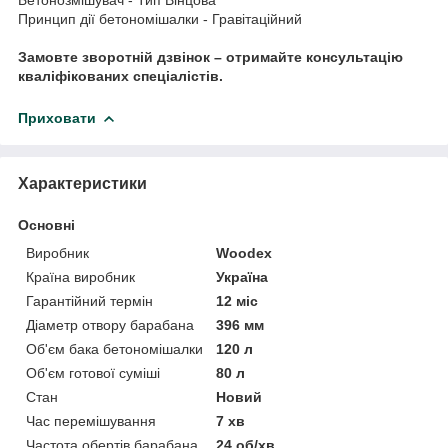
Принцип дії бетономішалки - Гравітаційний
Замовте зворотній дзвінок – отримайте консультацію
кваліфікованих спеціалістів.
Приховати
Характеристики
Основні
Виробник
Woodex
Країна виробник
Україна
Гарантійний термін
12 міс
Діаметр отвору барабана
396 мм
Об'єм бака бетономішалки
120 л
Об'єм готової суміші
80 л
Стан
Новий
Час перемішування
7 хв
Частота обертів барабана
24 об/хв