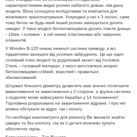
характеристиками видає розчин набагато довше, ніж дана
модель. Вона оснащена коліщатками та компактна для
можливого транспортування. Усередині у неї є 3 лопаті, саме
тому бетон чи будь-який інший розчин замішується досить
швидко. У такої моделі бетонозмішувача досить товсте днище
- 10мм, і головне - в ній немає пластикових або чавунних
елементів.
У Woodex B-120 немає нижньої системи приводу, а всі
підшипники захищені від усіляких забруднень. Це ще один
головний плюс моделі та додатковий захист від поломок.
Сталь – головний матеріал, з якого виготовлено апарат.
Бетонозмішувач стійкий, жорсткий і правильно
збалансований.
Штурвал більшого діаметру дозволить вам значно полегшити
вивантаження та завантаження у 2 сторони, а зручна система
з педаллю може зафіксувати барабан у 14 положеннях!
Горловина розрахована на завантаження відрами, і про неї
можна обстукати як відро, так і лопату.
Усі необхідні комплектуючі для ремонту Ви зможете знайти
швидко та без клопоту, так як її деталі можливо купити
абсолютно скрізь.
Бетонозмішувач - Тип Вінцова