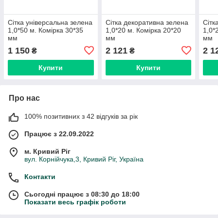
Сітка універсальна зелена
Сітка декоративна зелена
Сітк
1,0*50 м. Комірка 30*35
1,0*20 м. Комірка 20*20
1,0*
мм
мм
мм
1 150
2 121
2 1
₴
₴
Купити
Купити
Про нас
100% позитивних з 42 відгуків за рік
Працює з 22.09.2022
м. Кривий Ріг
вул. Корнійчука,3, Кривий Ріг, Україна
Контакти
Сьогодні працює з 08:30 до 18:00
Показати весь графік роботи