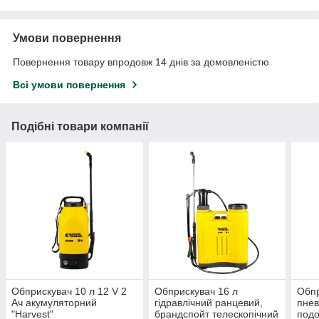
Умови повернення
Повернення товару впродовж 14 днів за домовленістю
Всі умови повернення
Подібні товари компанії
Обприскувач 10 л 12 V 2
Обприскувач 16 л
Обпр
Ач акумуляторний
гідравлічний ранцевий,
пнев
"Harvest"
брандспойт телескопічний
подо