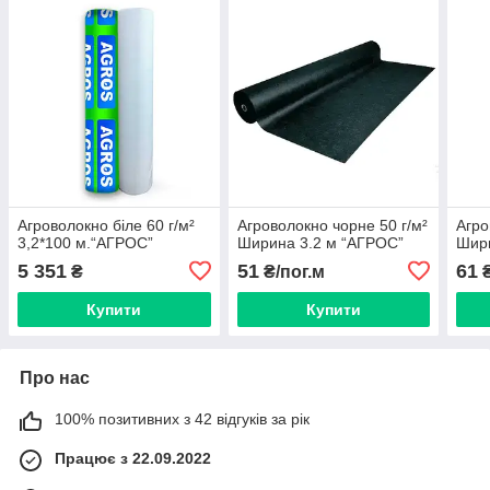
Агроволокно біле 60 г/м²
Агроволокно чорне 50 г/м²
Агро
3,2*100 м.“AГРОС”
Ширина 3.2 м “AГРОС”
Шири
5 351
51
61
₴
₴/пог.м
₴
Купити
Купити
Про нас
100% позитивних з 42 відгуків за рік
Працює з 22.09.2022