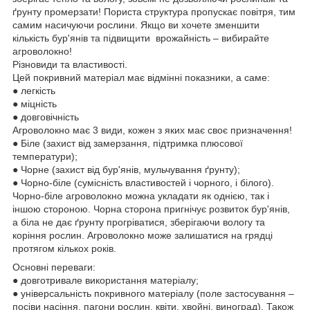
ґрунту промерзати! Пориста структура пропускає повітря, тим
самим насичуючи рослини. Якщо ви хочете зменшити
кількість бур'янів та підвищити врожайність – вибирайте
агроволокно!
Різновиди та властивості.
Цей покривний матеріал має відмінні показники, а саме:
● легкість
● міцність
● довговічність
Агроволокно має 3 види, кожен з яких має своє призначення!
● Біле (захист від замерзання, підтримка плюсової
температури);
● Чорне (захист від бур'янів, мульчування ґрунту);
● Чорно-біле (сумісність властивостей і чорного, і білого).
Чорно-біле агроволокно можна укладати як однією, так і
іншою стороною. Чорна сторона пригнічує розвиток бур'янів,
а біла не дає ґрунту прогріватися, зберігаючи вологу та
коріння рослин. Агроволокно може залишатися на грядці
протягом кількох років.
Основні переваги:
● довготривале використання матеріалу;
● універсальність покривного матеріалу (поле застосування –
посіви насіння, пагони рослин, квіти, хвойні, виноград). Також