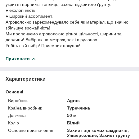
укриття парників, теплиць, захист відкритого ґрунту.
● екологічність;
● широкий асортимент.
Агроволокно зарекомендувало себе як матеріал, що значно
збільшує врожайність!
Ми пропонуємо агроволокно різної щільності, ширини та
довжини! Вибір як на метраж, так і в рулонах.
Робіть свій вибір! Приємних покупок!
Приховати
Характеристики
Основні
Виробник
Agros
Країна виробник
Туреччина
Довжина
50 м
Колір
Білий
Основне призначення
Захист від комах-шкідників,
Універсальне, Захист грунту