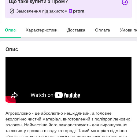
Що таке купити з Пром?
Замовлення під захистом
Опис
Характеристики
Доставка
Оплата
Умови п
Опис
Агроволокно - це абсолютно нешкідливий, а головне
екологічно чистий матеріал, виготовлений з поліпропіленових
волокон. Найчастіше його використовують для вирощування
та захисту врожаю в саду та городі. Такий матеріал відмінно
зберігає тепло та вологу, зовсім не дозволяючи рослинам та