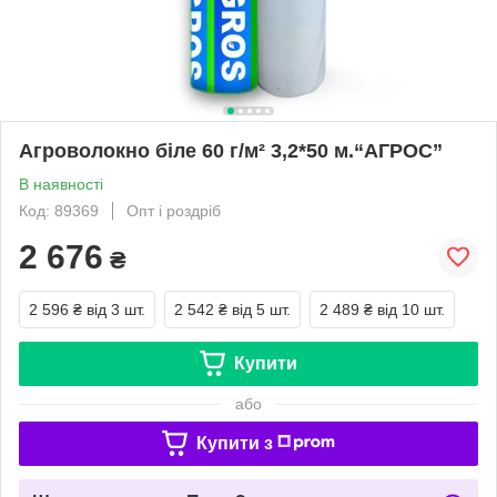
Агроволокно біле 60 г/м² 3,2*50 м.“AГРОС”
В наявності
Код: 89369
Опт і роздріб
2 676
₴
2 596 ₴
від 3 шт.
2 542 ₴
від 5 шт.
2 489 ₴
від 10 шт.
Купити
або
Купити з