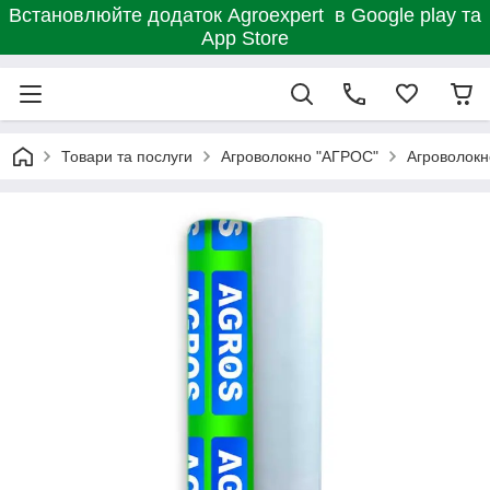
Встановлюйте додаток Agroexpert в Google play та
App Store
Товари та послуги
Агроволокно "АГРОС"
Агроволокн