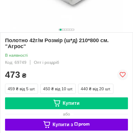
Полотно 42г/м Розмір (ш*д) 210*800 см.
"Aгрос"
В наявності
Код: 69749
Опт і роздріб
473
₴
459 ₴
від 5 шт.
450 ₴
від 10 шт.
440 ₴
від 20 шт.
Купити
або
Купити з