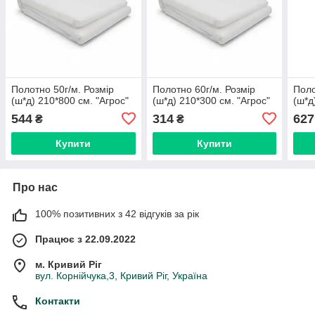
Полотно 50г/м. Розмір
Полотно 60г/м. Розмір
Поло
(ш*д) 210*800 см. "Aгрос"
(ш*д) 210*300 см. "Aгрос"
(ш*д
544
314
627
₴
₴
Купити
Купити
Про нас
100% позитивних з 42 відгуків за рік
Працює з 22.09.2022
м. Кривий Ріг
вул. Корнійчука,3, Кривий Ріг, Україна
Контакти