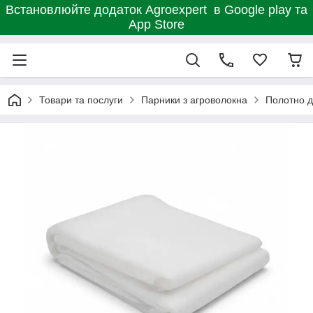
Встановлюйте додаток Agroexpert в Google play та
App Store
Товари та послуги
Парники з агроволокна
Полотно д