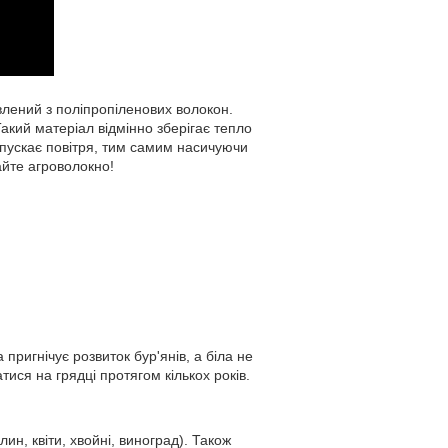
влений з поліпропіленових волокон.
акий матеріал відмінно зберігає тепло
опускає повітря, тим самим насичуючи
айте агроволокно!
пригнічує розвиток бур'янів, а біла не
ися на грядці протягом кількох років.
ин, квіти, хвойні, виноград). Також