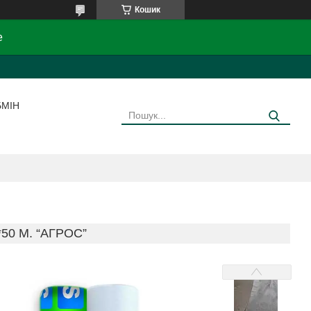
Кошик
e
БМІН
50 М. “AГРОС”