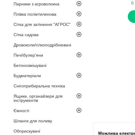
В 
Парники з агроволокна
Плівка поліетиленова
Сітка для затінення "АГРОС"
Сітка садова
Дровоколи/гілкоподрібнювачі
Печі\булер'яни
Бетонозмішувачі
Будматеріали
Снігоприбиральна техніка
Ящики, органайзери для
інструментів
Ємності
Шланги для поливу
Обприскувачі