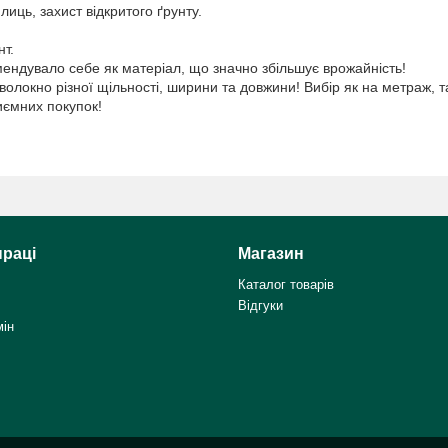
лиць, захист відкритого ґрунту.
т.
ендувало себе як матеріал, що значно збільшує врожайність!
локно різної щільності, ширини та довжини! Вибір як на метраж, та
риємних покупок!
праці
Магазин
Каталог товарів
Відгуки
мін