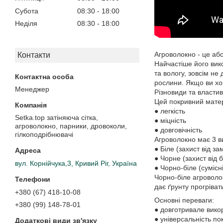
Субота
08:30
18:00
Неділя
08:30
18:00
Агроволокно - це аб
Контакти
Найчастіше його вик
та вологу, зовсім н
рослини. Якщо ви хо
Менеджер
Різновиди та властив
Цей покривний матері
● легкість
Setka.top затіняюча сітка,
● міцність
агроволокно, парники, дровоколи,
● довговічність
гілкоподрібнювачі
Агроволокно має 3 в
● Біле (захист від з
● Чорне (захист від 
вул. Корнійчука,3, Кривий Ріг, Україна
● Чорно-біле (сумісні
Чорно-біле агроволок
дає ґрунту прогріват
+380 (67) 418-10-08
Основні переваги:
+380 (99) 148-78-01
● довготривале вико
● універсальність по