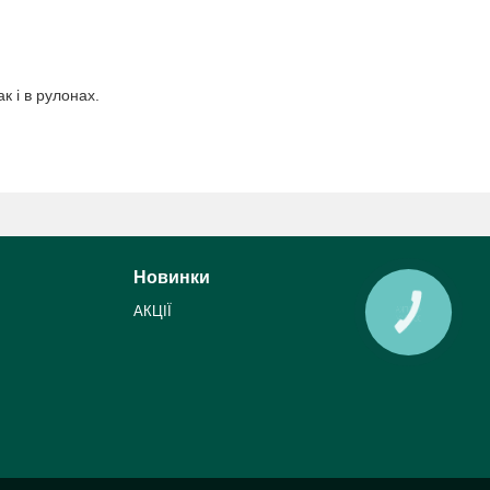
к і в рулонах.
Новинки
АКЦІЇ
КНОПКА
ЗВ'ЯЗКУ