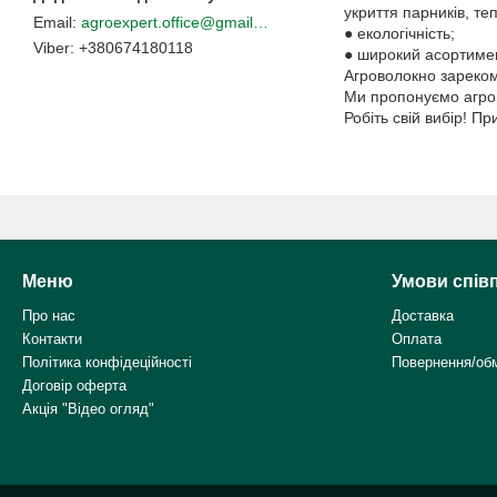
укриття парників, теп
agroexpert.office@gmail.com
● екологічність;
+380674180118
● широкий асортимен
Агроволокно зареком
Ми пропонуємо агрово
Робіть свій вибір! П
Меню
Умови спів
Про нас
Доставка
Контакти
Оплата
Політика конфідеційності
Повернення/об
Договір оферта
Акція "Відео огляд"