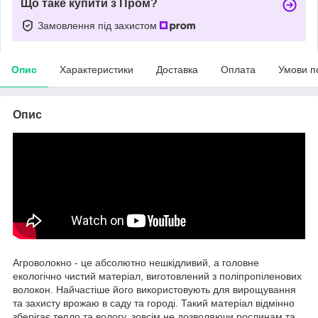
Що таке купити з Пром?
Замовлення під захистом
Опис
Характеристики
Доставка
Оплата
Умови п
Опис
Агроволокно - це абсолютно нешкідливий, а головне
екологічно чистий матеріал, виготовлений з поліпропіленових
волокон. Найчастіше його використовують для вирощування
та захисту врожаю в саду та городі. Такий матеріал відмінно
зберігає тепло та вологу, зовсім не дозволяючи рослинам та