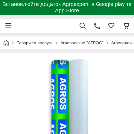
Встановлюйте додаток Agroexpert в Google play та
App Store
Товари та послуги
Агроволокно "АГРОС"
Агроволокн