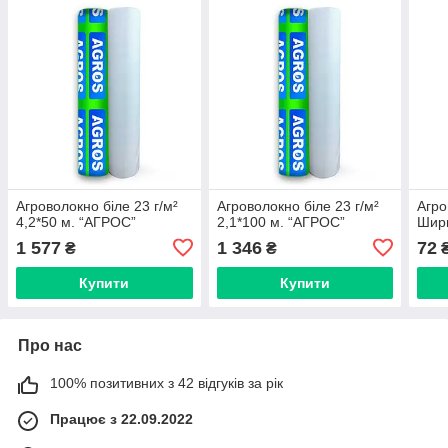
Агроволокно біле 23 г/м²
Агроволокно біле 23 г/м²
Агро
4,2*50 м. “AГРОС”
2,1*100 м. “AГРОС”
Шири
1 577
1 346
72
₴
₴
₴
Купити
Купити
Про нас
100% позитивних з 42 відгуків за рік
Працює з 22.09.2022