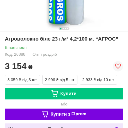
Агроволокно біле 23 г/м² 4,2*100 м. “AГРОС”
В наявності
Код: 26888
Опт і роздріб
3 154
₴
3 059 ₴
від 3 шт.
2 996 ₴
від 5 шт.
2 933 ₴
від 10 шт.
Купити
або
Купити з