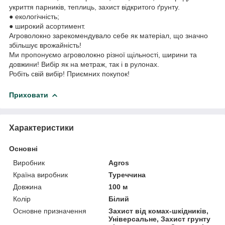
укриття парників, теплиць, захист відкритого ґрунту.
● екологічність;
● широкий асортимент.
Агроволокно зарекомендувало себе як матеріал, що значно
збільшує врожайність!
Ми пропонуємо агроволокно різної щільності, ширини та
довжини! Вибір як на метраж, так і в рулонах.
Робіть свій вибір! Приємних покупок!
Приховати
Характеристики
Основні
Виробник
Agros
Країна виробник
Туреччина
Довжина
100 м
Колір
Білий
Основне призначення
Захист від комах-шкідників,
Універсальне, Захист грунту