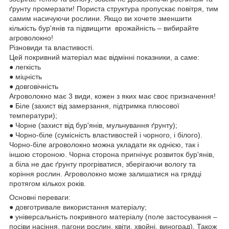
ґрунту промерзати! Пориста структура пропускає повітря, тим
самим насичуючи рослини. Якщо ви хочете зменшити
кількість бур'янів та підвищити врожайність – вибирайте
агроволокно!
Різновиди та властивості.
Цей покривний матеріал має відмінні показники, а саме:
● легкість
● міцність
● довговічність
Агроволокно має 3 види, кожен з яких має своє призначення!
● Біле (захист від замерзання, підтримка плюсової
температури);
● Чорне (захист від бур'янів, мульчування ґрунту);
● Чорно-біле (сумісність властивостей і чорного, і білого).
Чорно-біле агроволокно можна укладати як однією, так і
іншою стороною. Чорна сторона пригнічує розвиток бур'янів,
а біла не дає ґрунту прогріватися, зберігаючи вологу та
коріння рослин. Агроволокно може залишатися на грядці
протягом кількох років.
Основні переваги:
● довготривале використання матеріалу;
● універсальність покривного матеріалу (поле застосування –
посіви насіння, пагони рослин, квіти, хвойні, виноград). Також