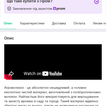
Що таке купити з Пром?
Замовлення під захистом
Опис
Характеристики
Доставка
Оплата
Умови п
Опис
Агроволокно - це абсолютно нешкідливий, а головне
екологічно чистий матеріал, виготовлений з поліпропіленових
волокон. Найчастіше його використовують для вирощування
та захисту врожаю в саду та городі. Такий матеріал відмінно
зберігає тепло та вологу, зовсім не дозволяючи рослинам та