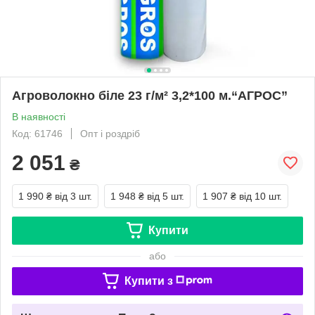
Агроволокно біле 23 г/м² 3,2*100 м.“AГРОС”
В наявності
Код: 61746
Опт і роздріб
2 051
₴
1 990 ₴
від 3 шт.
1 948 ₴
від 5 шт.
1 907 ₴
від 10 шт.
Купити
або
Купити з