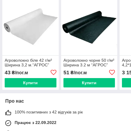
Агроволокно біле 42 г/м²
Агроволокно чорне 50 г/м²
Агро
Ширина 3,2 м.“AГРОС”
Ширина 3.2 м “AГРОС”
4,2*
43
51
3 1
₴/пог.м
₴/пог.м
Купити
Купити
Про нас
100% позитивних з 42 відгуків за рік
Працює з 22.09.2022