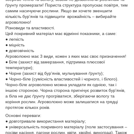
ґрунту промерзати! Пориста структура пропускає повітря, тим
самим насичуючи рослини. Якщо ви хочете зменшити
кількість бур'янів та підвищити врожайність – вибирайте
агроволокно!
Різновиди та властивості.
Цей покривний матеріал має відмінні показники, а саме:
● легкість
● міцність
● довговічність
Агроволокно має 3 види, кожен з яких має своє призначення!
● Біле (захист від замерзання, підтримка плюсової
температури);
● Чорне (захист від бур'янів, мульчування ґрунту);
● Чорно-біле (сумісність властивостей і чорного, і білого).
Чорно-біле агроволокно можна укладати як однією, так і
іншою стороною. Чорна сторона пригнічує розвиток бур'янів,
а біла не дає ґрунту прогріватися, зберігаючи вологу та
коріння рослин. Агроволокно може залишатися на грядці
протягом кількох років.
Основні переваги:
● довготривале використання матеріалу;
● універсальність покривного матеріалу (поле застосування –
посіви насіння, пагони рослин, квіти, хвойні, виноград). Також