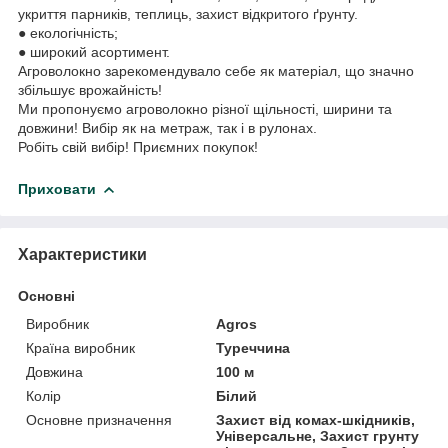
укриття парників, теплиць, захист відкритого ґрунту.
● екологічність;
● широкий асортимент.
Агроволокно зарекомендувало себе як матеріал, що значно
збільшує врожайність!
Ми пропонуємо агроволокно різної щільності, ширини та
довжини! Вибір як на метраж, так і в рулонах.
Робіть свій вибір! Приємних покупок!
Приховати
Характеристики
Основні
Виробник
Agros
Країна виробник
Туреччина
Довжина
100 м
Колір
Білий
Основне призначення
Захист від комах-шкідників,
Універсальне, Захист грунту