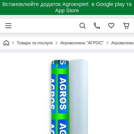
Встановлюйте додаток Agroexpert в Google play та
App Store
Товари та послуги
Агроволокно "АГРОС"
Агроволокн