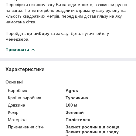
Перевірити витяжну вагу Ви завжди можете, зваживши рулон
на вагах. Потім потрібно розділити отриману вагу рулону на
кількість квадратних метрів, перед цим дістав гільзу на яку
намотана сітка.
Перейдіть
до вибору
та заказу. Деталі уточнюйте у
менеджера.
Приховати
Характеристики
Основні
Виробник
Agros
Країна виробник
Туреччина
Довжина
100 м
Колір
Зелений
Матеріал
Поліетилен
Призначення сітки
Захист рослин від сонця,
Захист рослин від граду,