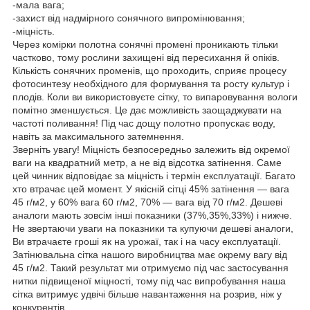
-мала вага;
-захист від надмірного сонячного випромінювання;
-міцність.
Через комірки полотна сонячні промені проникають тільки
частково, тому рослини захищені від пересихання й опіків.
Кількість сонячних променів, що проходить, сприяє процесу
фотосинтезу необхідного для формування та росту культур і
плодів. Коли ви використовуєте сітку, то випаровування вологи
помітно зменшується. Це дає можливість заощаджувати на
частоті поливання! Під час дощу полотно пропускає воду,
навіть за максимального затемнення.
Зверніть увагу! Міцність безпосередньо залежить від окремої
ваги на квадратний метр, а не від відсотка затінення. Саме
цей чинник відповідає за міцність і термін експлуатації. Багато
хто втрачає цей момент. У якісній сітці 45% затінення — вага
45 г/м2, у 60% вага 60 г/м2, 70% — вага від 70 г/м2. Дешеві
аналоги мають зовсім інші показники (37%,35%,33%) і нижче.
Не звертаючи уваги на показники та купуючи дешеві аналоги,
Ви втрачаєте гроші як на урожаї, так і на часу експлуатації.
Затінювальна сітка нашого виробництва має окрему вагу від
45 г/м2. Такий результат ми отримуємо під час застосування
нитки підвищеної міцності, тому під час випробування наша
сітка витримує удвічі більше навантаження на розрив, ніж у
конкурентів.