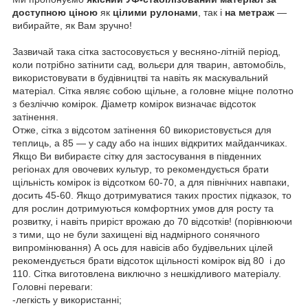
доступною ціною
як
цілими рулонами
, так і
на метраж
—
вибирайте, як Вам зручно!
Зазвичай така сітка застосовується у весняно-літній період,
коли потрібно затінити сад, вольєри для тварин, автомобіль,
використовувати в будівництві та навіть як маскувальний
матеріал. Сітка являє собою щільне, а головне міцне полотно
з безліччю комірок. Діаметр комірок визначає відсоток
затінення.
Отже, сітка з відсотом затінення 60 використовується для
теплиць, а 85 — у саду або на інших відкритих майданчиках.
Якщо Ви вибираєте сітку для застосування в південних
регіонах для овочевих культур, то рекомендується брати
щільність комірок із відсотком 60-70, а для північних навпаки,
досить 45-60. Якщо дотримуватися таких простих підказок, то
для рослин дотримуються комфортних умов для росту та
розвитку, і навіть приріст врожаю до 70 відсотків! (порівнюючи
з тими, що не були захищені від надмірного сонячного
випромінювання) А ось для навісів або будівельних цілей
рекомендується брати відсоток щільності комірок від 80 і до
110. Сітка виготовлена виключно з нешкідливого матеріалу.
Головні переваги:
-легкість у використанні;