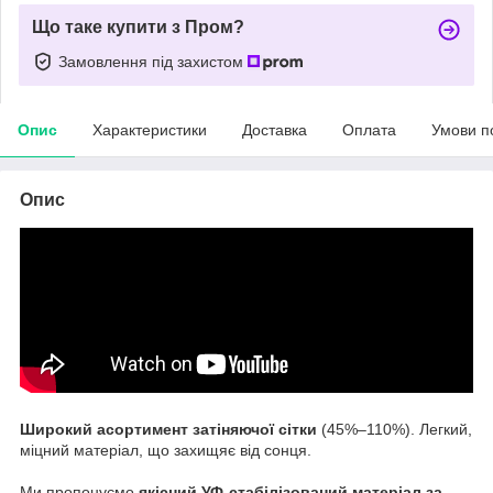
Що таке купити з Пром?
Замовлення під захистом
Опис
Характеристики
Доставка
Оплата
Умови п
Опис
Широкий асортимент затіняючої сітки
(45%–110%). Легкий,
міцний матеріал, що захищяє від сонця.
Ми пропонуємо
якісний УФ-стабілізований матеріал за