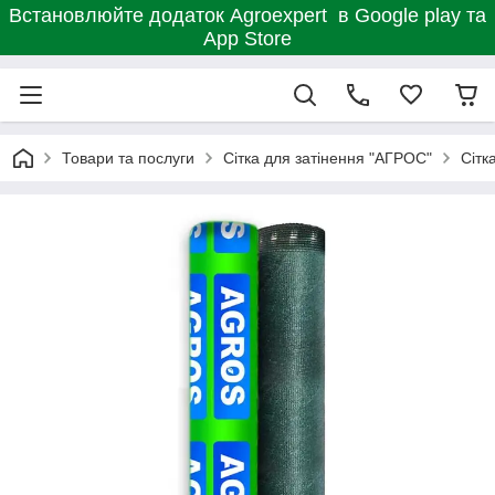
Встановлюйте додаток Agroexpert в Google play та
App Store
Товари та послуги
Сітка для затінення "АГРОС"
Сітк