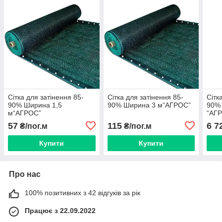
Сітка для затінення 85-
Сітка для затінення 85-
Сітк
90% Ширина 1,5
90% Ширина 3 м“AГРОС”
90% 
м“AГРОС”
“AГ
57
115
6 7
₴/пог.м
₴/пог.м
Купити
Купити
Про нас
100% позитивних з 42 відгуків за рік
Працює з 22.09.2022